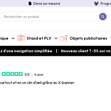
Devis sur mesure
Progr
tique
Stand et PLV
Objets publicitaires
ez d'une navigation simplifiée | Nouveau client ? -5% sur 
5
/
5
-
4
avis
rtout et en un clin d’œil grâce au X-banner.