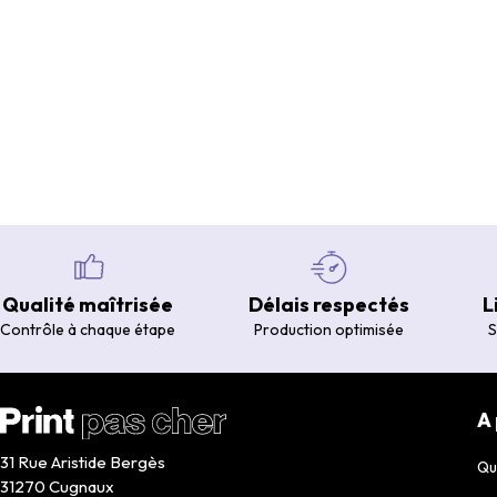
Qualité maîtrisée
Délais respectés
L
Contrôle à chaque étape
Production optimisée
S
A
31 Rue Aristide Bergès
Qu
31270 Cugnaux