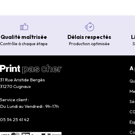
Qualité maîtrisée
Délais respectés
L
Contrôle à chaque étape
Production optimisée
S
A
31 Rue Aristide Bergès
Qu
31270 Cugnaux
Me
Service client :
Sé
Du Lundi au Vendredi : 9h-17h
C
05 34 25 41 42
Es
Co