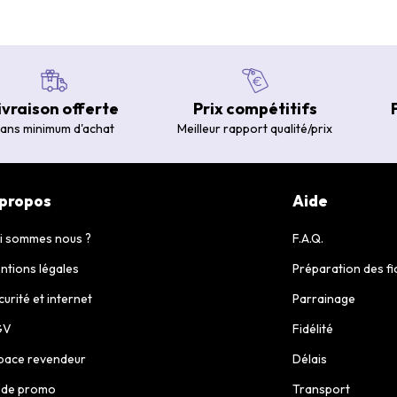
ivraison offerte
Prix compétitifs
ans minimum d'achat
Meilleur rapport qualité/prix
 propos
Aide
i sommes nous ?
F.A.Q.
ntions légales
Préparation des fi
curité et internet
Parrainage
GV
Fidélité
pace revendeur
Délais
de promo
Transport