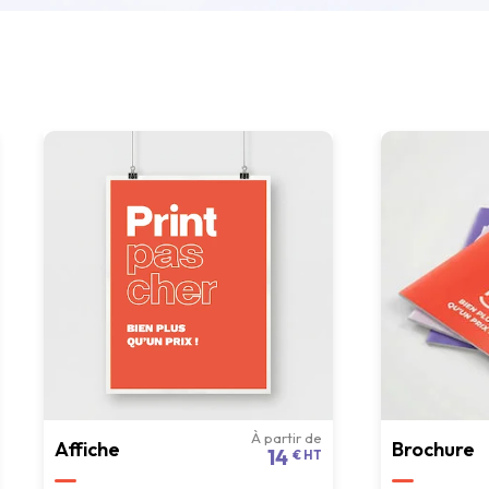
À partir de
Affiche
Brochure
14
€ HT