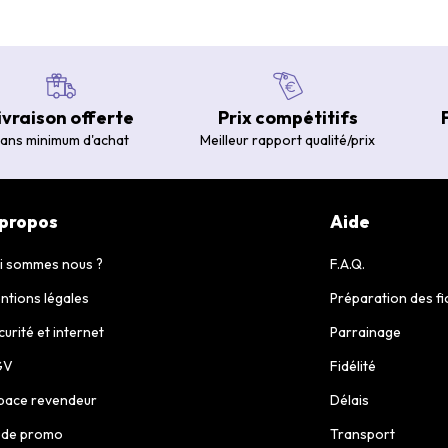
ivraison offerte
Prix compétitifs
ans minimum d'achat
Meilleur rapport qualité/prix
 propos
Aide
i sommes nous ?
F.A.Q.
ntions légales
Préparation des fi
curité et internet
Parrainage
GV
Fidélité
pace revendeur
Délais
de promo
Transport