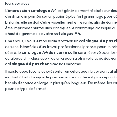
leurs services.
L’
impression catalogue A4
est généralement réalisée sur deux
d’ordinaire imprimée sur un papier à plus fort grammage pour d
brillante, elle se doit d’être visuellement attrayante, afin de don
être imprimées sur feuilles classiques, à grammage classique ou p
« haut de gamme » de votre
catalogue A4
.
Chez nous, il vous est possible d’obtenir un
catalogue A4 pas c
ce sens, bénéficiez d’un travail professionnel propre, pour un p
désiré, le
catalogue A4 dos carré collé
sera réservé pour les 
catalogue dit « classique », celui-ci pourra être relié avec des agra
catalogue A4 pas cher
avec nos services.
Il existe deux façons de présenter un catalogue : la version
cata
est tout à fait classique, le premier en revanche est plus répan
besoin d’espace en largeur plus qu’en longueur. De même, les ca
pour ce type de format.