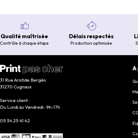
Qualité maîtrisée
Délais respectés
L
Contrôle à chaque étape
Production optimisée
S
A
31 Rue Aristide Bergès
Qu
31270 Cugnaux
Me
Service client :
Sé
Du Lundi au Vendredi : 9h-17h
C
05 34 25 41 42
Es
Co