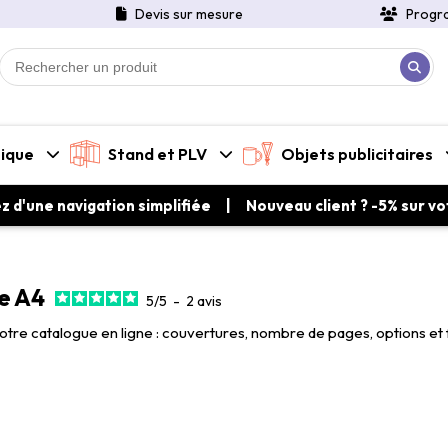
Devis sur mesure
Progr
tique
Stand et PLV
Objets publicitaires
ez d'une navigation simplifiée | Nouveau client ? -5% sur 
e A4
5
/
5
-
2
avis
tre catalogue en ligne : couvertures, nombre de pages, options et fi