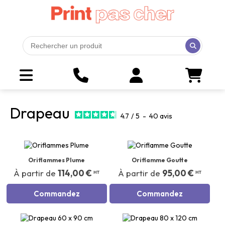
Drapeau
4.7
/
5
-
40
avis
Oriflammes Plume
Oriflamme Goutte
À partir de
114,00 €
À partir de
95,00 €
HT
HT
Commandez
Commandez