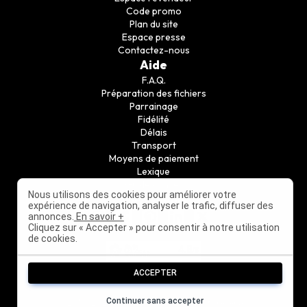
Code promo
Plan du site
Espace presse
Contactez-nous
Aide
F.A.Q.
Préparation des fichiers
Parrainage
Fidélité
Délais
Transport
Moyens de paiement
Lexique
Guide conseil
Nous utilisons des cookies pour améliorer votre
Suivez nous
expérience de navigation, analyser le trafic, diffuser des
annonces.
En savoir +
Cliquez sur « Accepter » pour consentir à notre utilisation
de cookies.
ACCEPTER
Continuer sans accepter
©
2010-2026
PrintPasCher - Tous droits réservés