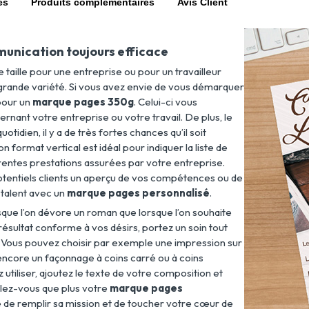
es
Produits complémentaires
Avis Client
unication toujours efficace
e taille pour une entreprise ou pour un travailleur
 grande variété. Si vous avez envie de vous démarquer
 pour un
marque pages 350g
. Celui-ci vous
nant votre entreprise ou votre travail. De plus, le
 quotidien, il y a de très fortes chances qu’il soit
 format vertical est idéal pour indiquer la liste de
entes prestations assurées par votre entreprise.
potentiels clients un aperçu de vos compétences ou de
 talent avec un
marque pages personnalisé
.
orsque l’on dévore un roman que lorsque l’on souhaite
résultat conforme à vos désirs, portez un soin tout
ne. Vous pouvez choisir par exemple une impression sur
 encore un façonnage à coins carré ou à coins
z utiliser, ajoutez le texte de votre composition et
elez-vous que plus votre
marque pages
le de remplir sa mission et de toucher votre cœur de