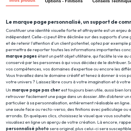
Infos produit
Options - Finitions
Conseils Techniqu
Le marque page personnalisé, un support de comm
Constituer une identité visuelle forte et attrayante est un enjeu d
indépendant. Celle-ci peut être déclinée sur des supports d'une
et de retenir l'attention d'un client potentiel, optez par exemple
permettra de reporter toutes les informations importantes concer
marque pages
étant un petit objet utilitaire, qui facilite la vie au
conservé par les personnes à qui vous décidez de le distribuer. Son
vos compétences, vos domaines d’expertise ou encore les différ
Vous travaillez dans le domaine créatif et tenez à donner à vos 
votre univers ? Laissez libre cours à votre imagination et à votre
Un
marque page pas cher
est toujours bien utile, aussi bien l
retrouver facilement une page dans un dossier. Afin d’obtenir un 
particulier à sa personnalisation, entièrement réalisable en lig
une seule face ou recto-verso, des finitions avec pelliculage ou
arrondis. En quelques clics, choisissez le visuel que vous souhaite
visualisez en ligne un aperçu de votre création. Là encore, rapp
personnalisé photo
sera original, plus celui-ci sera susceptib