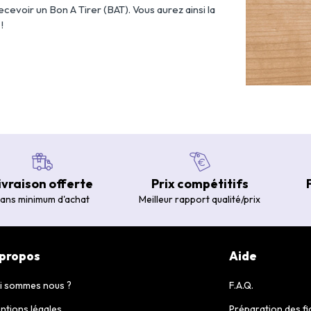
 recevoir un Bon A Tirer (BAT). Vous aurez ainsi la
!
ivraison offerte
Prix compétitifs
ans minimum d'achat
Meilleur rapport qualité/prix
 propos
Aide
i sommes nous ?
F.A.Q.
ntions légales
Préparation des fi