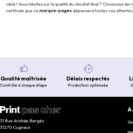
cible ! Vous hésitez sur la qualité du résultat final ? Choisissez de
certitude que ce
marque-pages
dépassera toutes vos attentes 
Qualité maîtrisée
Délais respectés
L
Contrôle à chaque étape
Production optimisée
S
A
31 Rue Aristide Bergès
Qu
31270 Cugnaux
Me