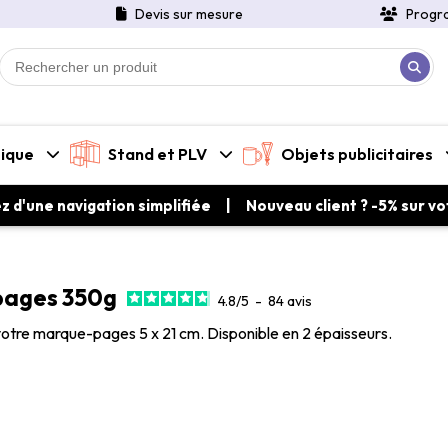
Devis sur mesure
Progr
tique
Stand et PLV
Objets publicitaires
ez d'une navigation simplifiée | Nouveau client ? -5% sur 
ages 350g
4.8
/
5
-
84
avis
otre marque-pages 5 x 21 cm. Disponible en 2 épaisseurs.