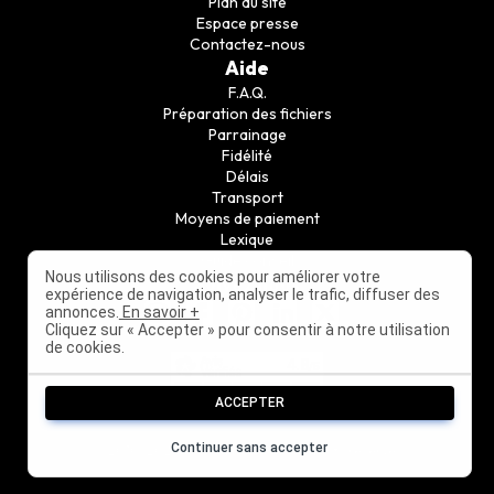
Plan du site
Espace presse
Contactez-nous
Aide
F.A.Q.
Préparation des fichiers
Parrainage
Fidélité
Délais
Transport
Moyens de paiement
Lexique
Guide conseil
Nous utilisons des cookies pour améliorer votre
Suivez nous
expérience de navigation, analyser le trafic, diffuser des
annonces.
En savoir +
Cliquez sur « Accepter » pour consentir à notre utilisation
de cookies.
ACCEPTER
Continuer sans accepter
©
2010-2026
PrintPasCher - Tous droits réservés