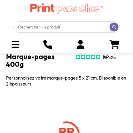
Marque-pages
5
/
5
-
23
avis
400g
Personnalisez votre marque-pages 5 x 21 cm. Disponible en
2 épaisseurs.