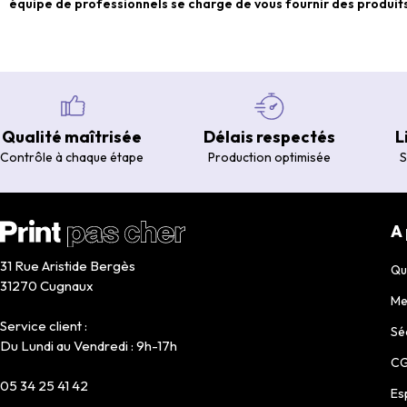
équipe de professionnels se charge de vous fournir des produits
Qualité maîtrisée
Délais respectés
L
Contrôle à chaque étape
Production optimisée
S
A
31 Rue Aristide Bergès
Qu
31270 Cugnaux
Me
Service client :
Sé
Du Lundi au Vendredi : 9h-17h
C
05 34 25 41 42
Es