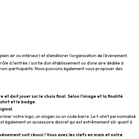
plein air ou intérieur) et d’améliorer l’organisation de l’événement.
ôle à l’entrée / sortie d’un établissement ou d’une aire dédiée à
 les non-participants. Nous pouvons également vous proposer des
t doit jouer sur le choix final. Selon l’image et la finalité
shirt et le badge.
iginal.
mprimer votre logo, un slogan ou un code barre. Le t-shirt personnalisé
’est également un accessoire discret qui est extrêmement sûr quant à
énement soit réussi ! Vous avez les clefs en main et notre