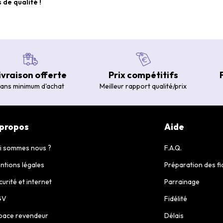
 de qualité !
ivraison offerte
Prix compétitifs
ans minimum d'achat
Meilleur rapport qualité/prix
 propos
Aide
i sommes nous ?
F.A.Q.
ntions légales
Préparation des fi
curité et internet
Parrainage
GV
Fidélité
pace revendeur
Délais