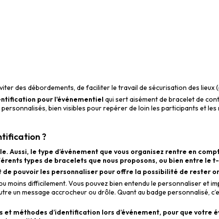
iter des débordements, de faciliter le travail de sécurisation des lieux (
entification pour l'événementiel
qui sert aisément de bracelet de contr
t personnalisés, bien visibles pour repérer de loin les participants et
tification ?
ble. Aussi, le type d’événement que vous organisez rentre en compte e
férents types de bracelets que nous proposons, ou bien entre le t-
de pouvoir les personnaliser pour offre la possibilité de rester or
us ou moins difficilement. Vous pouvez bien entendu le personnaliser et i
’autre un message accrocheur ou drôle. Quant au
badge personnalisé
, c
s et méthodes d’identification lors d’événement, pour que votre év