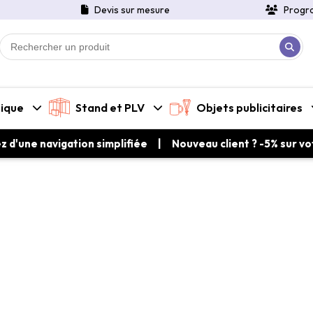
Devis sur mesure
Progr
tique
Stand et PLV
Objets publicitaires
ez d'une navigation simplifiée | Nouveau client ? -5% sur 