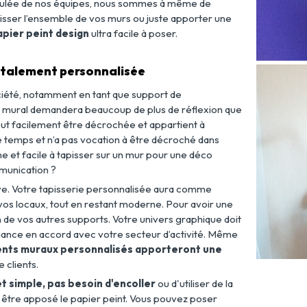
umulée de nos équipes, nous sommes à même de
isser l’ensemble de vos murs ou juste apporter une
apier peint design
ultra facile à poser.
totalement personnalisée
ociété, notamment en tant que support de
int mural demandera beaucoup de plus de réflexion que
peut facilement être décrochée et appartient à
e temps et n’a pas vocation à être décroché dans
nne et facile à tapisser sur un mur pour une déco
munication ?
ive. Votre tapisserie personnalisée aura comme
vos locaux, tout en restant moderne. Pour avoir une
e vos autres supports. Votre univers graphique doit
biance en accord avec votre secteur d’activité. Même
nts muraux personnalisés apporteront une
 clients.
t simple, pas besoin d'encoller
ou d'utiliser de la
 va être apposé le papier peint. Vous pouvez poser