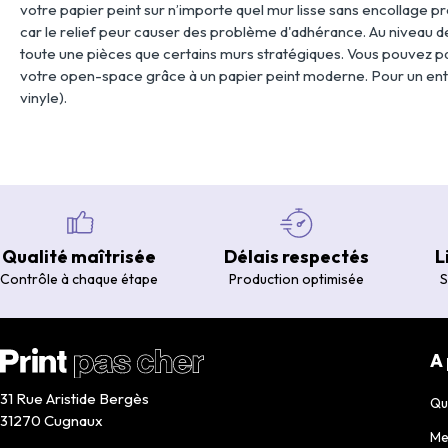
votre papier peint sur n’importe quel mur lisse sans encollage p
car le relief peur causer des problème d'adhérance. Au niveau 
toute une pièces que certains murs stratégiques. Vous pouvez p
votre open-space grâce à un papier peint moderne. Pour un entret
vinyle).
Qualité maîtrisée
Délais respectés
L
Contrôle à chaque étape
Production optimisée
S
A
31 Rue Aristide Bergès
Qu
31270 Cugnaux
Me