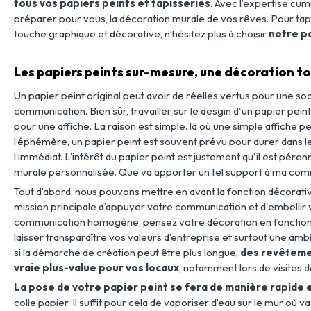
tous vos papiers peints et tapisseries
. Avec l’expertise c
préparer pour vous, la décoration murale de vos rêves. Pour tap
touche graphique et décorative, n’hésitez plus à choisir
notre p
Les papiers peints sur-mesure, une décoration 
Un papier peint original peut avoir de réelles vertus pour une s
communication. Bien sûr, travailler sur le desgin d'un papier pe
pour une affiche. La raison est simple. là où une simple affiche 
l’éphémère, un papier peint est souvent prévu pour durer dans l
l’immédiat. L’intérêt du papier peint est justement qu'il est pére
murale personnalisée. Que va apporter un tel support à ma com
Tout d’abord, nous pouvons mettre en avant la fonction décorat
mission principale d’appuyer votre communication et d'embellir 
communication homogène, pensez votre décoration en fonction d
laisser transparaître vos valeurs d’entreprise et surtout une am
si la démarche de création peut être plus longue,
des revêteme
vraie plus-value pour vos locaux
, notamment lors de visites de
La pose de votre papier peint se fera de manière rapide e
colle papier. Il suffit pour cela de vaporiser d’eau sur le mur où