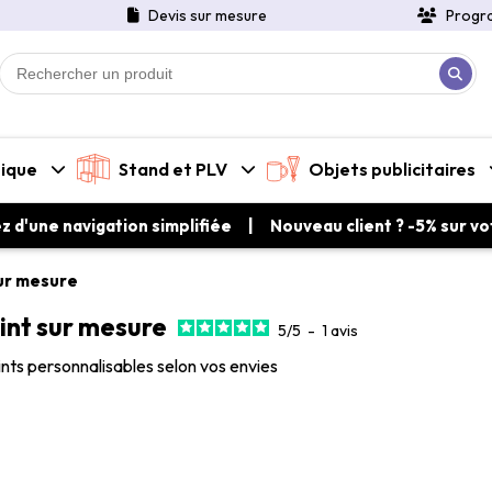
Devis sur mesure
Progr
tique
Stand et PLV
Objets publicitaires
ez d'une navigation simplifiée | Nouveau client ? -5% sur 
sur mesure
int sur mesure
5
/
5
-
1
avis
nts personnalisables selon vos envies