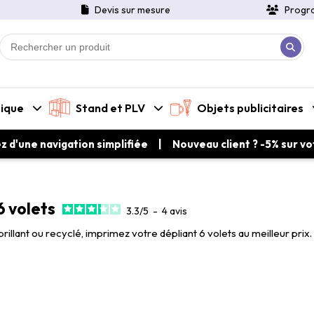
Devis sur mesure
Progr
tique
Stand et PLV
Objets publicitaires
ez d'une navigation simplifiée | Nouveau client ? -5% sur 
6 volets
3.3
/
5
-
4
avis
brillant ou recyclé, imprimez votre dépliant 6 volets au meilleur prix.