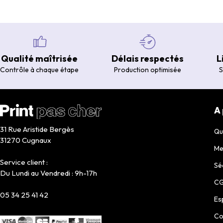
Qualité maîtrisée
Délais respectés
L
Contrôle à chaque étape
Production optimisée
S
A
31 Rue Aristide Bergès
Qu
31270 Cugnaux
Me
Service client :
Sé
Du Lundi au Vendredi : 9h-17h
C
05 34 25 41 42
Es
Co