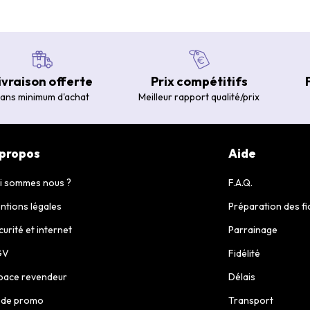
ivraison offerte
Prix compétitifs
ans minimum d'achat
Meilleur rapport qualité/prix
 propos
Aide
i sommes nous ?
F.A.Q.
ntions légales
Préparation des fi
curité et internet
Parrainage
GV
Fidélité
pace revendeur
Délais
de promo
Transport