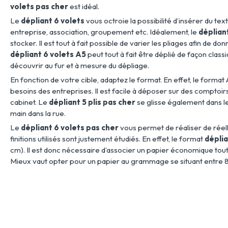
volets pas cher
est idéal.
Le
dépliant 6 volets
vous octroie la possibilité d’insérer du tex
entreprise, association, groupement etc. Idéalement, le
déplian
stocker. Il est tout à fait possible de varier les pliages afin de do
dépliant 6 volets A5
peut tout à fait être déplié de façon class
découvrir au fur et à mesure du dépliage.
En fonction de votre cible, adaptez le format. En effet, le form
besoins des entreprises. Il est facile à déposer sur des comptoirs
cabinet. Le
dépliant 5 plis pas cher
se glisse également dans le
main dans la rue.
Le
dépliant 6 volets pas cher
vous permet de réaliser de réell
finitions utilisés sont justement étudiés. En effet, le format
déplia
cm). Il est donc nécessaire d’associer un papier économique tou
Mieux vaut opter pour un papier au grammage se situant entre 80