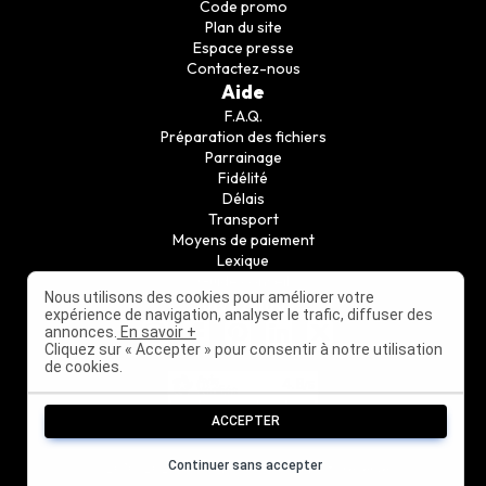
Code promo
Plan du site
Espace presse
Contactez-nous
Aide
F.A.Q.
Préparation des fichiers
Parrainage
Fidélité
Délais
Transport
Moyens de paiement
Lexique
Guide conseil
Nous utilisons des cookies pour améliorer votre
Suivez nous
expérience de navigation, analyser le trafic, diffuser des
annonces.
En savoir +
Cliquez sur « Accepter » pour consentir à notre utilisation
de cookies.
ACCEPTER
Continuer sans accepter
©
2010-2026
PrintPasCher - Tous droits réservés