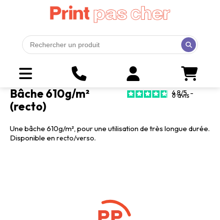
Bâche 610g/m²
4.8
/
5
-
6
avis
(recto)
Une bâche 610g/m², pour une utilisation de très longue durée.
Disponible en
.
recto/verso